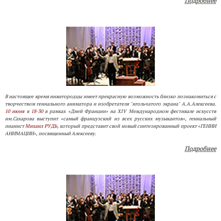
Подробнее
В настоящее время нижегородцы имеет прекрасную возможность близко познакомиться с
творчеством гениального аниматора и изобретателя "игольчатого экрана"
А.А.Алексеева.
10 июня
в
18-30
в рамках «Дней Франции» на XIV Международном фестивале искусств
им.Сахарова выступит «самый французский из всех русских музыкантов», гениальный
пианист
Михаил РУДЬ
, который представит свой новый синтезированный проект «ГЕНИИ
АНИМАЦИИ», посвященный Алексееву.
Подробнее