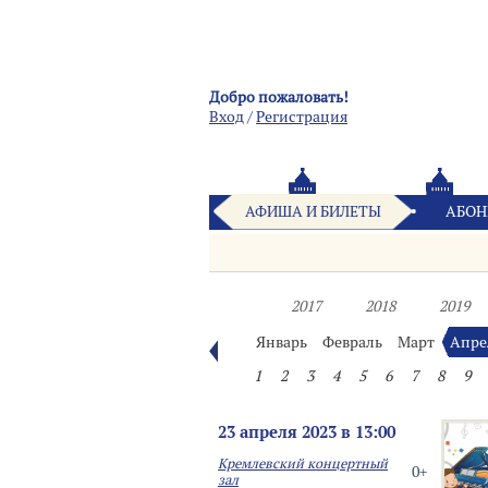
Добро пожаловать!
Вход
/
Pегистрация
АФИША И БИЛЕТЫ
АБОН
2017
2018
2019
Январь
Февраль
Март
Апре
1
2
3
4
5
6
7
8
9
23 апреля 2023 в 13:00
Кремлевский концертный
0+
зал