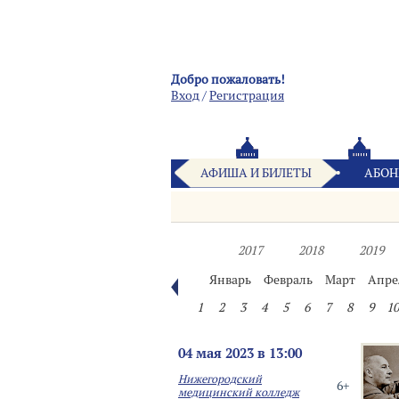
Добро пожаловать!
Вход
/
Pегистрация
АФИША И БИЛЕТЫ
АБОН
2017
2018
2019
Январь
Февраль
Март
Апре
1
2
3
4
5
6
7
8
9
10
04 мая 2023 в 13:00
Нижегородский
6+
медицинский колледж