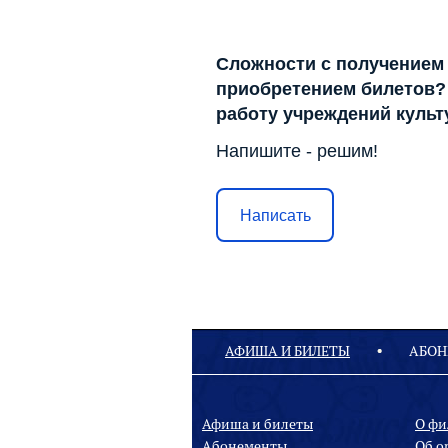
Сложности с получением
приобретением билетов? 
работу учреждений куль
Напишите - решим!
Написать
АФИША И БИЛЕТЫ
АБОН
Афиша и билеты
О ф
Абонементы
Oб о