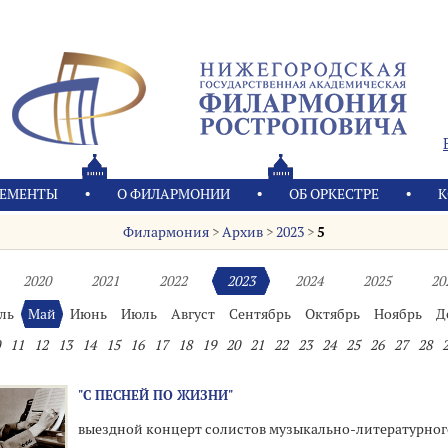
ЕМЕНТЫ
О ФИЛАРМОНИИ
OБ ОРКЕСТРЕ
К
Филармония
>
Архив
>
2023
>
5
2020
2021
2022
2023
2024
2025
20
ль
Май
Июнь
Июль
Август
Сентябрь
Октябрь
Ноябрь
Д
11
12
13
14
15
16
17
18
19
20
21
22
23
24
25
26
27
28
"С ПЕСНЕЙ ПО ЖИЗНИ"
выездной концерт солистов музыкально-литературног