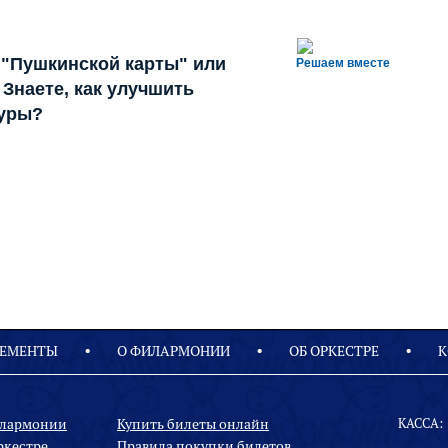
 "Пушкинской карты" или
Решаем вместе
Знаете, как улучшить
туры?
ЕМЕНТЫ
О ФИЛАРМОНИИ
OБ ОРКЕСТРЕ
К
илармонии
Купить билеты онлайн
КАССА:
ркестре
Правила покупки билетов