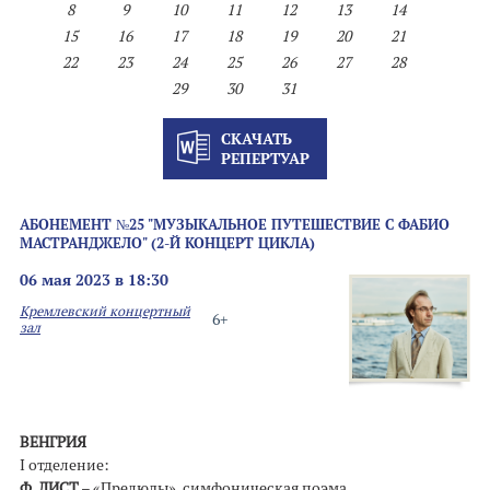
8
9
10
11
12
13
14
15
16
17
18
19
20
21
22
23
24
25
26
27
28
29
30
31
СКАЧАТЬ
РЕПЕРТУАР
АБОНЕМЕНТ №25 "МУЗЫКАЛЬНОЕ ПУТЕШЕСТВИЕ С ФАБИО
МАСТРАНДЖЕЛО" (2-Й КОНЦЕРТ ЦИКЛА)
06 мая 2023 в 18:30
Кремлевский концертный
6+
зал
ВЕНГРИЯ
I отделение:
Ф. ЛИСТ
– «Прелюды», симфоническая поэма