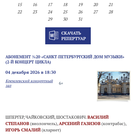
15
16
17
18
19
20
21
22
23
24
25
26
27
28
29
30
31
СКАЧАТЬ
РЕПЕРТУАР
АБОНЕМЕНТ №20 «САНКТ-ПЕТЕРБУРГСКИЙ ДОМ МУЗЫКИ»
(2-Й КОНЦЕРТ ЦИКЛА)
04 декабря 2026 в 18:30
Кремлевский концертный
6+
зал
ШПЕРГЕР, ЧАЙКОВСКИЙ, ШОСТАКОВИЧ.
ВАСИЛИЙ
СТЕПАНОВ
(виолончель),
АРСЕНИЙ ГАЗИЗОВ
(контрабас),
ИГОРЬ СМАЛИЙ
(кларнет)