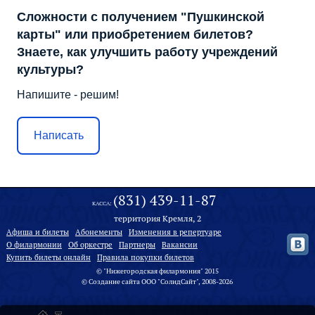
Сложности с получением "Пушкинской
карты" или приобретением билетов?
Знаете, как улучшить работу учреждений
культуры?
Напишите - решим!
Написать
(831) 439-11-87
КАССА:
территория Кремля, 2
Афиша и билеты
Абонементы
Изменения в репертуаре
О филармонии
Oб оркестре
Партнеры
Вакансии
Купить билеты онлайн
Правила покупки билетов
© "Нижегородская филармония" 2015
©
Создание сайта
ООО "
СолидСайт
", 2008-2026