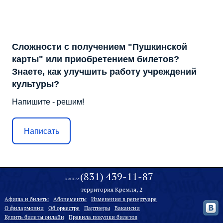
Сложности с получением "Пушкинской
карты" или приобретением билетов?
Знаете, как улучшить работу учреждений
культуры?
Напишите - решим!
Написать
(831) 439-11-87
КАССА:
территория Кремля, 2
Афиша и билеты
Абонементы
Изменения в репертуаре
О филармонии
Oб оркестре
Партнеры
Вакансии
Купить билеты онлайн
Правила покупки билетов