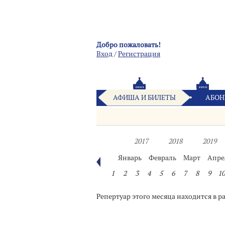
Добро пожаловать!
Вход
/
Pегистрация
АФИША И БИЛЕТЫ
АБОН
2017
2018
2019
Январь
Февраль
Март
Апре
1
2
3
4
5
6
7
8
9
10
Репертуар этого месяца находится в р