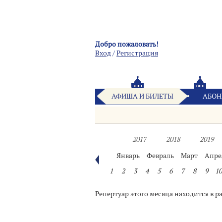
Добро пожаловать!
Вход
/
Pегистрация
АФИША И БИЛЕТЫ
АБОН
2017
2018
2019
Январь
Февраль
Март
Апре
1
2
3
4
5
6
7
8
9
10
Репертуар этого месяца находится в р