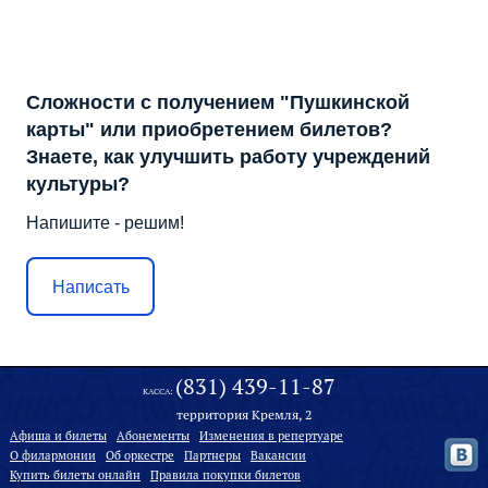
Сложности с получением "Пушкинской
карты" или приобретением билетов?
Знаете, как улучшить работу учреждений
культуры?
Напишите - решим!
Написать
(831) 439-11-87
КАССА:
территория Кремля, 2
Афиша и билеты
Абонементы
Изменения в репертуаре
О филармонии
Oб оркестре
Партнеры
Вакансии
Купить билеты онлайн
Правила покупки билетов