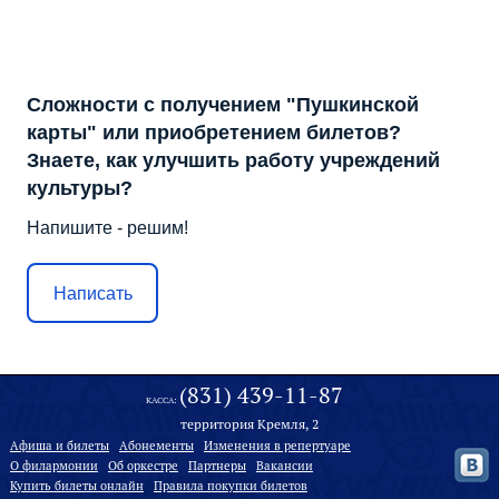
Сложности с получением "Пушкинской
карты" или приобретением билетов?
Знаете, как улучшить работу учреждений
культуры?
Напишите - решим!
Написать
(831) 439-11-87
КАССА:
территория Кремля, 2
Афиша и билеты
Абонементы
Изменения в репертуаре
О филармонии
Oб оркестре
Партнеры
Вакансии
Купить билеты онлайн
Правила покупки билетов