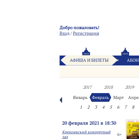
Добро пожаловать!
Вход
/
Pегистрация
АФИША И БИЛЕТЫ
АБОН
2017
2018
2019
Январь
Февраль
Март
Апре
1
2
3
4
5
6
7
8
20 февраля 2021 в 18:30
Кремлевский концертный
6+
зал