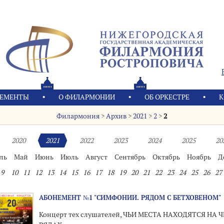
ЕМЕНТЫ
О ФИЛАРМОНИИ
OБ ОРКЕСТРЕ
К
Филармония
>
Архив
>
2021
>
2
>
2
2020
2021
2022
2023
2024
2025
20
ль
Май
Июнь
Июль
Август
Сентябрь
Октябрь
Ноябрь
Д
9
10
11
12
13
14
15
16
17
18
19
20
21
22
23
24
25
26
27
АБОНЕМЕНТ №1 "СИМФОНИИ. РЯДОМ С БЕТХОВЕНОМ"
Концерт тех слушателей, ЧЬИ МЕСТА НАХОДЯТСЯ НА 