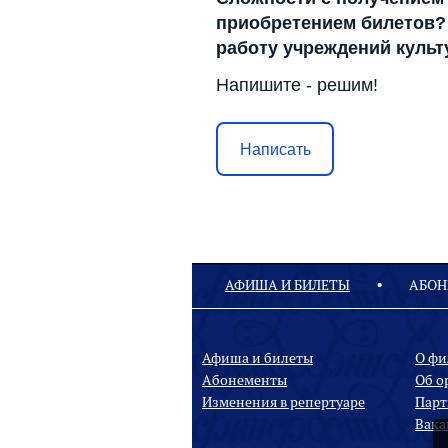
приобретением билетов? 
работу учреждений куль
Напишите - решим!
Написать
АФИША И БИЛЕТЫ
АБОН
Афиша и билеты
О ф
Абонементы
Oб о
Изменения в репертуаре
Парт
Вака