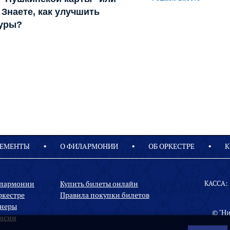
Знаете, как улучшить
туры?
ЕМЕНТЫ
О ФИЛАРМОНИИ
OБ ОРКЕСТРЕ
К
илармонии
Купить билеты онлайн
КАССА:
ркестре
Правила покупки билетов
неры
© "Н
нсии