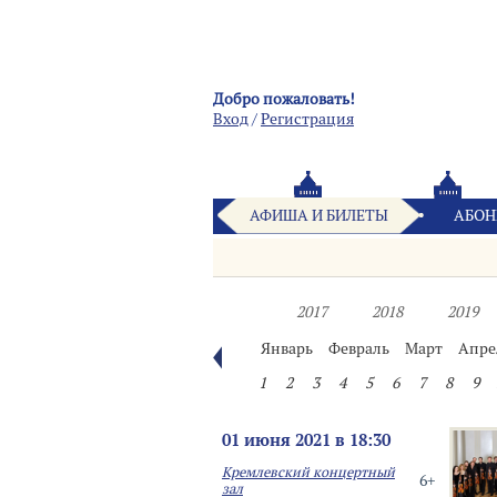
Добро пожаловать!
Вход
/
Pегистрация
АФИША И БИЛЕТЫ
АБОН
2017
2018
2019
Январь
Февраль
Март
Апре
1
2
3
4
5
6
7
8
9
01 июня 2021 в 18:30
Кремлевский концертный
6+
зал