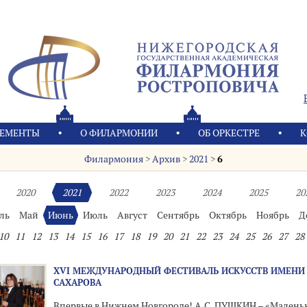
ЕМЕНТЫ
О ФИЛАРМОНИИ
OБ ОРКЕСТРЕ
К
Филармония
>
Архив
>
2021
>
6
2020
2021
2022
2023
2024
2025
20
ль
Май
Июнь
Июль
Август
Сентябрь
Октябрь
Ноябрь
Д
10
11
12
13
14
15
16
17
18
19
20
21
22
23
24
25
26
27
28
XVI МЕЖДУНАРОДНЫЙ ФЕСТИВАЛЬ ИСКУССТВ ИМЕНИ А
САХАРОВА
Впервые в Нижнем Новгороде! А.С. ПУШКИН – «Малень