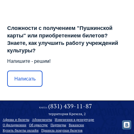
Сложности с получением "Пушкинской
карты" или приобретением билетов?
Знаете, как улучшить работу учреждений
культуры?
Напишите - решим!
Написать
(831) 439-11-87
КАССА:
территория Кремля, 2
Афиша и билеты
Абонементы
Изменения в репертуаре
О филармонии
Oб оркестре
Партнеры
Вакансии
Купить билеты онлайн
Правила покупки билетов