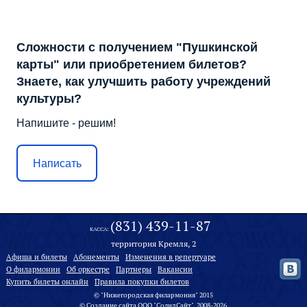
Сложности с получением "Пушкинской
карты" или приобретением билетов?
Знаете, как улучшить работу учреждений
культуры?
Напишите - решим!
Написать
(831) 439-11-87
КАССА:
территория Кремля, 2
Афиша и билеты
Абонементы
Изменения в репертуаре
О филармонии
Oб оркестре
Партнеры
Вакансии
Купить билеты онлайн
Правила покупки билетов
© "Нижегородская филармония" 2015
©
Создание сайта
ООО "
СолидСайт
", 2008-2026