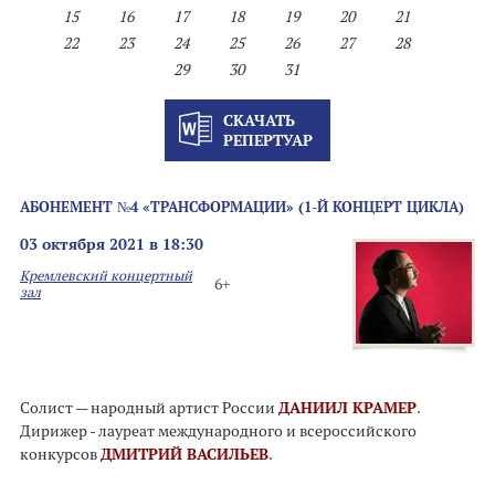
15
16
17
18
19
20
21
22
23
24
25
26
27
28
29
30
31
СКАЧАТЬ
РЕПЕРТУАР
АБОНЕМЕНТ №4 «ТРАНСФОРМАЦИИ» (1-Й КОНЦЕРТ ЦИКЛА)
03 октября 2021 в 18:30
Кремлевский концертный
6+
зал
Солист — народный артист России
ДАНИИЛ КРАМЕР
.
Дирижер - лауреат международного и всероссийского
конкурсов
ДМИТРИЙ ВАСИЛЬЕВ
.