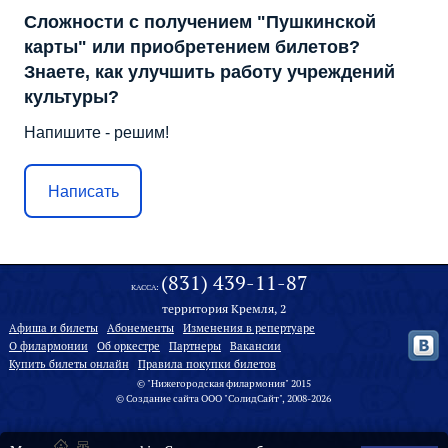
Сложности с получением "Пушкинской
карты" или приобретением билетов?
Знаете, как улучшить работу учреждений
культуры?
Напишите - решим!
Написать
(831) 439-11-87
КАССА:
территория Кремля, 2
Афиша и билеты
Абонементы
Изменения в репертуаре
О филармонии
Oб оркестре
Партнеры
Вакансии
Купить билеты онлайн
Правила покупки билетов
© "Нижегородская филармония" 2015
©
Создание сайта
ООО "
СолидСайт
", 2008-2026