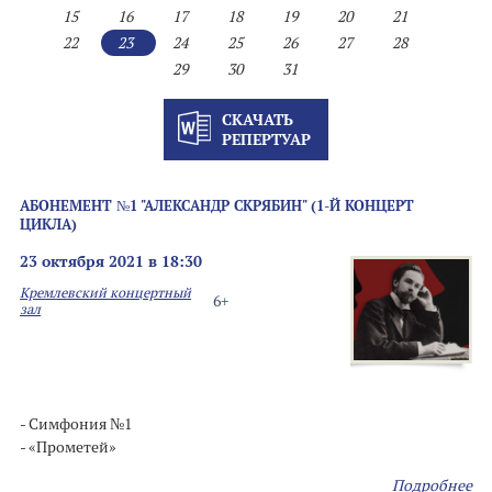
15
16
17
18
19
20
21
22
23
24
25
26
27
28
29
30
31
СКАЧАТЬ
РЕПЕРТУАР
АБОНЕМЕНТ №1 "АЛЕКСАНДР СКРЯБИН" (1-Й КОНЦЕРТ
ЦИКЛА)
23 октября 2021 в 18:30
Кремлевский концертный
6+
зал
- Симфония №1
- «Прометей»
Подробнее