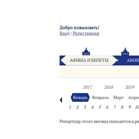
Добро пожаловать!
Вход
/
Pегистрация
АФИША И БИЛЕТЫ
АБОН
2017
2018
2019
Январь
Февраль
Март
Апре
1
2
3
4
5
6
7
8
9
10
Репертуар этого месяца находится в р