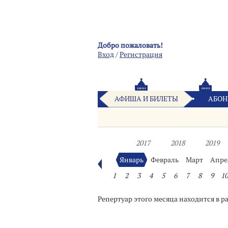
Добро пожаловать!
Вход
/
Pегистрация
АФИША И БИЛЕТЫ
АБОН
2017
2018
2019
Январь
Февраль
Март
Апре
1
2
3
4
5
6
7
8
9
10
Репертуар этого месяца находится в р