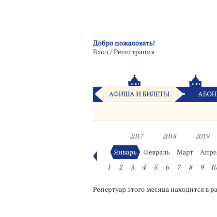
Добро пожаловать!
Вход
/
Pегистрация
АФИША И БИЛЕТЫ
АБОН
2017
2018
2019
Январь
Февраль
Март
Апре
1
2
3
4
5
6
7
8
9
10
Репертуар этого месяца находится в р