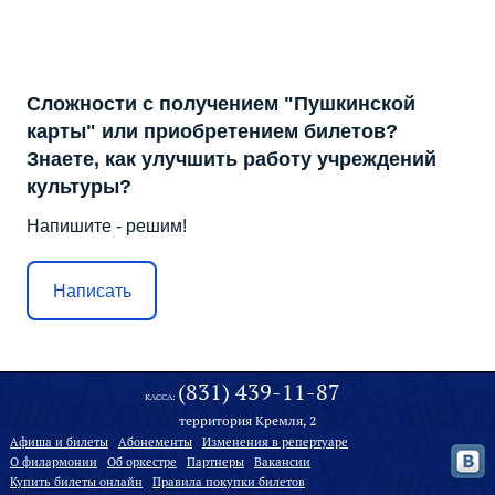
Сложности с получением "Пушкинской
карты" или приобретением билетов?
Знаете, как улучшить работу учреждений
культуры?
Напишите - решим!
Написать
(831) 439-11-87
КАССА:
территория Кремля, 2
Афиша и билеты
Абонементы
Изменения в репертуаре
О филармонии
Oб оркестре
Партнеры
Вакансии
Купить билеты онлайн
Правила покупки билетов