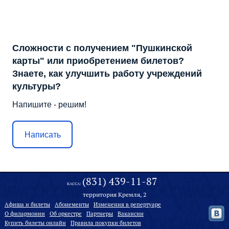
Сложности с получением "Пушкинской
карты" или приобретением билетов?
Знаете, как улучшить работу учреждений
культуры?
Напишите - решим!
Написать
(831) 439-11-87
КАССА:
территория Кремля, 2
Афиша и билеты
Абонементы
Изменения в репертуаре
О филармонии
Oб оркестре
Партнеры
Вакансии
Купить билеты онлайн
Правила покупки билетов