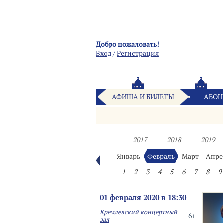
Добро пожаловать!
Вход
/
Pегистрация
АФИША И БИЛЕТЫ
АБОН
2017
2018
2019
Январь
Февраль
Март
Апре
1
2
3
4
5
6
7
8
9
01 февраля 2020 в 18:30
Кремлевский концертный
6+
зал