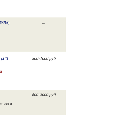
...
ИКЛА)
800-1000 руб
(4-Й
Я
600-2000 руб
ания) и