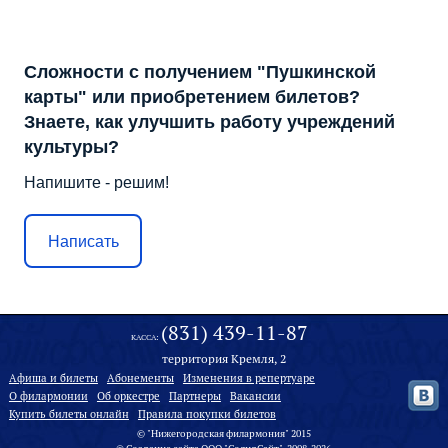
Сложности с получением "Пушкинской
карты" или приобретением билетов?
Знаете, как улучшить работу учреждений
культуры?
Напишите - решим!
Написать
(831) 439-11-87
КАССА:
территория Кремля, 2
Афиша и билеты
Абонементы
Изменения в репертуаре
О филармонии
Oб оркестре
Партнеры
Вакансии
Купить билеты онлайн
Правила покупки билетов
© "Нижегородская филармония" 2015