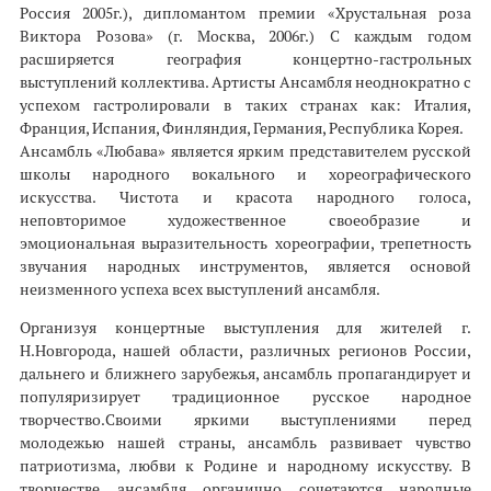
Россия 2005г.), дипломантом премии «Хрустальная роза
Виктора Розова» (г. Москва, 2006г.) С каждым годом
расширяется география концертно-гастрольных
выступлений коллектива. Артисты Ансамбля неоднократно с
успехом гастролировали в таких странах как: Италия,
Франция, Испания, Финляндия, Германия, Республика Корея.
Ансамбль «Любава» является ярким представителем русской
школы народного вокального и хореографического
искусства. Чистота и красота народного голоса,
неповторимое художественное своеобразие и
эмоциональная выразительность хореографии, трепетность
звучания народных инструментов, является основой
неизменного успеха всех выступлений ансамбля.
Организуя концертные выступления для жителей г.
Н.Новгорода, нашей области, различных регионов России,
дальнего и ближнего зарубежья, ансамбль пропагандирует и
популяризирует традиционное русское народное
творчество.Своими яркими выступлениями перед
молодежью нашей страны, ансамбль развивает чувство
патриотизма, любви к Родине и народному искусству. В
творчестве ансамбля органично сочетаются народные