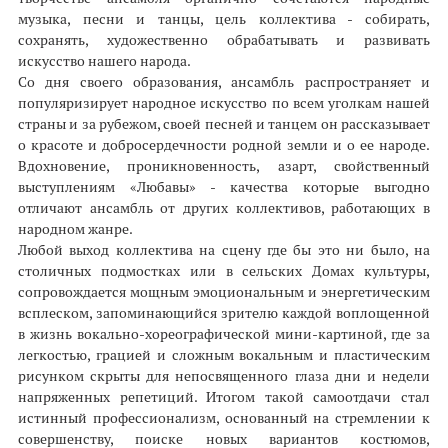
музыка, песни и танцы, цель коллектива - собирать,
сохранять, художественно обрабатывать и развивать
искусство нашего народа.
Со дня своего образования, ансамбль распространяет и
популяризирует народное искусство по всем уголкам нашей
страны и за рубежом, своей песней и танцем он рассказывает
о красоте и добросердечности родной земли и о ее народе.
Вдохновение, проникновенность, азарт, свойственный
выступлениям «Любавы» - качества которые выгодно
отличают ансамбль от других коллективов, работающих в
народном жанре.
Любой выход коллектива на сцену где бы это ни было, на
столичных подмостках или в сельских Домах культуры,
сопровождается мощным эмоциональным и энергетическим
всплеском, запоминающийся зрителю каждой воплощенной
в жизнь вокально-хореографической мини-картиной, где за
легкостью, грацией и сложным вокальным и пластическим
рисунком скрыты для непосвященного глаза дни и недели
напряженных репетиций. Итогом такой самоотдачи стал
истинный профессионализм, основанный на стремлении к
совершенству, поиске новых вариантов костюмов,