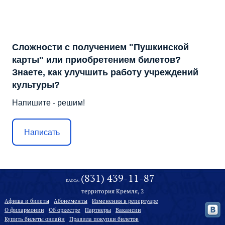
Сложности с получением "Пушкинской
карты" или приобретением билетов?
Знаете, как улучшить работу учреждений
культуры?
Напишите - решим!
Написать
(831) 439-11-87
КАССА:
территория Кремля, 2
Афиша и билеты
Абонементы
Изменения в репертуаре
О филармонии
Oб оркестре
Партнеры
Вакансии
Купить билеты онлайн
Правила покупки билетов