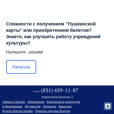
Сложности с получением "Пушкинской
карты" или приобретением билетов?
Знаете, как улучшить работу учреждений
культуры?
Напишите - решим!
Написать
(831) 439-11-87
КАССА:
территория Кремля, 2
Афиша и билеты
Абонементы
Изменения в репертуаре
О филармонии
Oб оркестре
Партнеры
Вакансии
Купить билеты онлайн
Правила покупки билетов