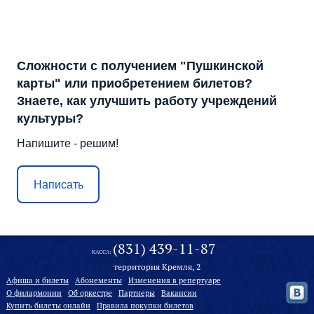
Сложности с получением "Пушкинской
карты" или приобретением билетов?
Знаете, как улучшить работу учреждений
культуры?
Напишите - решим!
Написать
(831) 439-11-87
КАССА:
территория Кремля, 2
Афиша и билеты
Абонементы
Изменения в репертуаре
О филармонии
Oб оркестре
Партнеры
Вакансии
Купить билеты онлайн
Правила покупки билетов