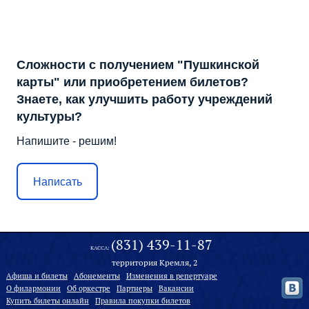
Сложности с получением "Пушкинской
карты" или приобретением билетов?
Знаете, как улучшить работу учреждений
культуры?
Напишите - решим!
Написать
(831) 439-11-87
КАССА:
территория Кремля, 2
Афиша и билеты
Абонементы
Изменения в репертуаре
О филармонии
Oб оркестре
Партнеры
Вакансии
Купить билеты онлайн
Правила покупки билетов