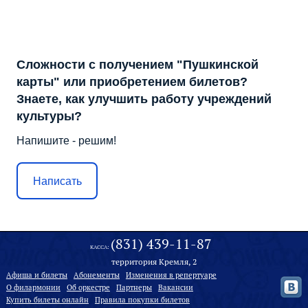
Сложности с получением "Пушкинской
карты" или приобретением билетов?
Знаете, как улучшить работу учреждений
культуры?
Напишите - решим!
Написать
(831) 439-11-87
КАССА:
территория Кремля, 2
Афиша и билеты
Абонементы
Изменения в репертуаре
О филармонии
Oб оркестре
Партнеры
Вакансии
Купить билеты онлайн
Правила покупки билетов