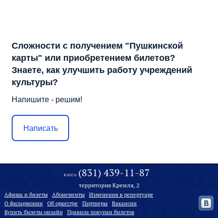
Сложности с получением "Пушкинской
карты" или приобретением билетов?
Знаете, как улучшить работу учреждений
культуры?
Напишите - решим!
Написать
(831) 439-11-87
КАССА:
территория Кремля, 2
Афиша и билеты
Абонементы
Изменения в репертуаре
О филармонии
Oб оркестре
Партнеры
Вакансии
Купить билеты онлайн
Правила покупки билетов