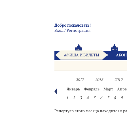
Добро пожаловать!
Вход
/
Pегистрация
АФИША И БИЛЕТЫ
АБОН
2017
2018
2019
Январь
Февраль
Март
Апре
1
2
3
4
5
6
7
8
9
Репертуар этого месяца находится в р