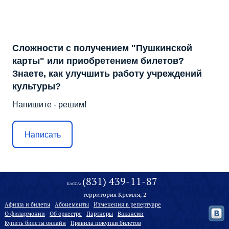
Сложности с получением "Пушкинской
карты" или приобретением билетов?
Знаете, как улучшить работу учреждений
культуры?
Напишите - решим!
Написать
(831) 439-11-87
КАССА:
территория Кремля, 2
Афиша и билеты
Абонементы
Изменения в репертуаре
О филармонии
Oб оркестре
Партнеры
Вакансии
Купить билеты онлайн
Правила покупки билетов