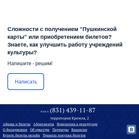
Сложности с получением "Пушкинской
карты" или приобретением билетов?
Знаете, как улучшить работу учреждений
культуры?
Напишите - решим!
Написать
(831) 439-11-87
КАССА:
территория Кремля, 2
Афиша и билеты
Абонементы
Изменения в репертуаре
О филармонии
Oб оркестре
Партнеры
Вакансии
Купить билеты онлайн
Правила покупки билетов