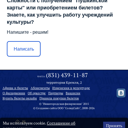
Сложности с получением "Пушкинской
карты" или приобретением билетов?
Знаете, как улучшить работу учреждений
культуры?
Напишите - решим!
Написать
(831) 439-11-87
КАССА:
территория Кремля, 2
Афиша и билеты
Абонементы
Изменения в репертуаре
О филармонии
Oб оркестре
Партнеры
Вакансии
Купить билеты онлайн
Правила покупки билетов
© "Нижегородская филармония" 2015
©
Создание сайта
ООО "
СолидСайт
", 2008-2026
Мы используем cookie.
Соглашение об
Принять