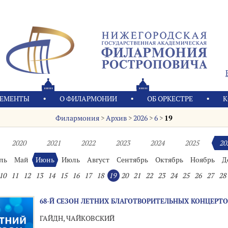
ЕМЕНТЫ
О ФИЛАРМОНИИ
OБ ОРКЕСТРЕ
К
Филармония
>
Архив
>
2026
>
6
>
19
2020
2021
2022
2023
2024
2025
20
ль
Май
Июнь
Июль
Август
Сентябрь
Октябрь
Ноябрь
Д
10
11
12
13
14
15
16
17
18
19
20
21
22
23
24
25
26
27
28
68-Й СЕЗОН ЛЕТНИХ БЛАГОТВОРИТЕЛЬНЫХ КОНЦЕРТО
ГАЙДН, ЧАЙКОВСКИЙ