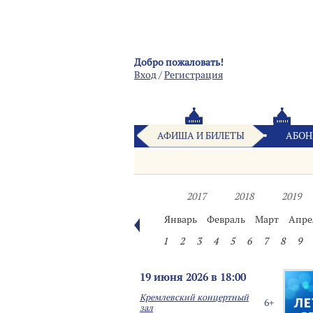
Добро пожаловать!
Вход
/
Pегистрация
АФИША И БИЛЕТЫ
АБОН
2017
2018
2019
Январь
Февраль
Март
Апре
1
2
3
4
5
6
7
8
9
19 июня 2026 в 18:00
Кремлевский концертный
6+
зал