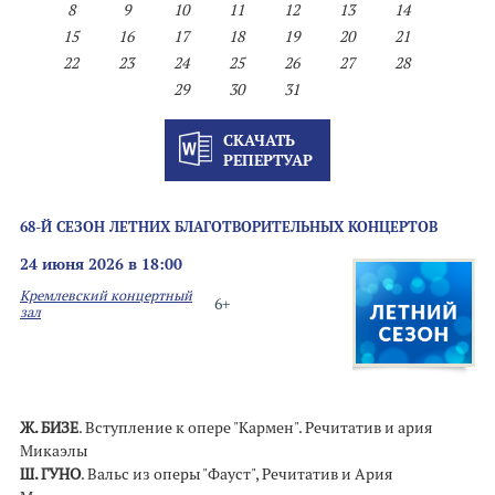
8
9
10
11
12
13
14
15
16
17
18
19
20
21
22
23
24
25
26
27
28
29
30
31
СКАЧАТЬ
РЕПЕРТУАР
68-Й СЕЗОН ЛЕТНИХ БЛАГОТВОРИТЕЛЬНЫХ КОНЦЕРТОВ
24 июня 2026 в 18:00
Кремлевский концертный
6+
зал
Ж. БИЗЕ
. Вступление к опере "Кармен". Речитатив и ария
Микаэлы
Ш. ГУНО
. Вальс из оперы "Фауст", Речитатив и Ария