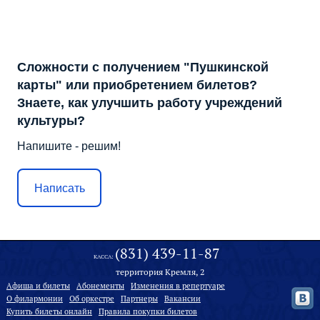
Сложности с получением "Пушкинской
карты" или приобретением билетов?
Знаете, как улучшить работу учреждений
культуры?
Напишите - решим!
Написать
(831) 439-11-87
КАССА:
территория Кремля, 2
Афиша и билеты
Абонементы
Изменения в репертуаре
О филармонии
Oб оркестре
Партнеры
Вакансии
Купить билеты онлайн
Правила покупки билетов