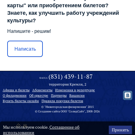
карты" или приобретением билетов?
Знаете, как улучшить работу учреждений
культуры?
Напишите - решим!
Написать
(831) 439-11-87
КАССА:
территория Кремля, 2
Афиша и билеты
Абонементы
Изменения в репертуаре
О филармонии
Oб оркестре
Партнеры
Вакансии
Купить билеты онлайн
Правила покупки билетов
© "Нижегородская филармония" 2015
©
Создание сайта
ООО "
СолидСайт
", 2008-2026
Мы используем cookie.
Соглашение об
Принять
использовании