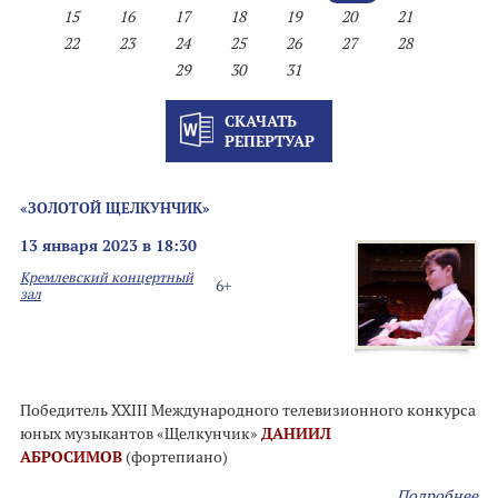
15
16
17
18
19
20
21
22
23
24
25
26
27
28
29
30
31
СКАЧАТЬ
РЕПЕРТУАР
«ЗОЛОТОЙ ЩЕЛКУНЧИК»
13 января 2023 в 18:30
Кремлевский концертный
6+
зал
Победитель XXIII Международного телевизионного конкурса
юных музыкантов «Щелкунчик»
ДАНИИЛ
АБРОСИМОВ
(фортепиано)
Подробнее