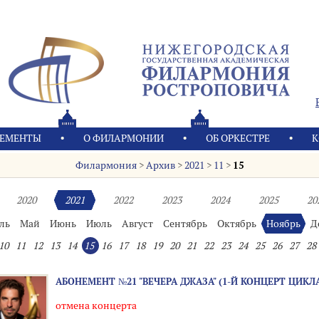
ЕМЕНТЫ
О ФИЛАРМОНИИ
OБ ОРКЕСТРЕ
К
Филармония
>
Архив
>
2021
>
11
>
15
2020
2021
2022
2023
2024
2025
20
ль
Май
Июнь
Июль
Август
Сентябрь
Октябрь
Ноябрь
Д
10
11
12
13
14
15
16
17
18
19
20
21
22
23
24
25
26
27
28
АБОНЕМЕНТ №21 "ВЕЧЕРА ДЖАЗА" (1-Й КОНЦЕРТ ЦИКЛ
отмена концерта