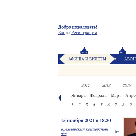
Добро пожаловать!
Вход
/
Pегистрация
АФИША И БИЛЕТЫ
АБОН
2017
2018
2019
Январь
Февраль
Март
Апре
1
2
3
4
5
6
7
8
9
15 ноября 2021 в 18:30
Кремлевский концертный
6+
зал