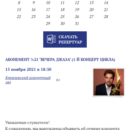
8
9
10
11
12
13
14
15
16
17
18
19
20
21
22
23
24
25
26
27
28
29
30
31
СКАЧАТЬ
РЕПЕРТУАР
АБОНЕМЕНТ №21 "ВЕЧЕРА ДЖАЗА" (1-Й КОНЦЕРТ ЦИКЛА)
15 ноября 2021 в 18:30
Кремлевский концертный
6+
зал
Уважаемые слушатели!
К сожалению, мы вынуждены объявить об отмене концерта