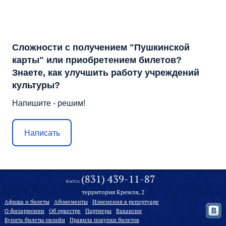
Сложности с получением "Пушкинской
карты" или приобретением билетов?
Знаете, как улучшить работу учреждений
культуры?
Напишите - решим!
Написать
(831) 439-11-87
КАССА:
территория Кремля, 2
Афиша и билеты
Абонементы
Изменения в репертуаре
О филармонии
Oб оркестре
Партнеры
Вакансии
Купить билеты онлайн
Правила покупки билетов