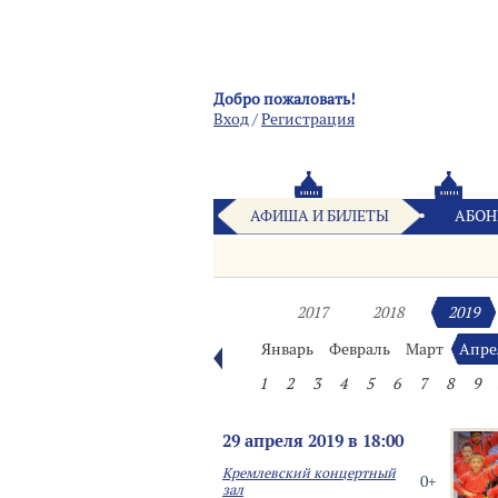
Добро пожаловать!
Вход
/
Pегистрация
АФИША И БИЛЕТЫ
АБОН
2017
2018
2019
Январь
Февраль
Март
Апре
1
2
3
4
5
6
7
8
9
29 апреля 2019 в 18:00
Кремлевский концертный
0+
зал