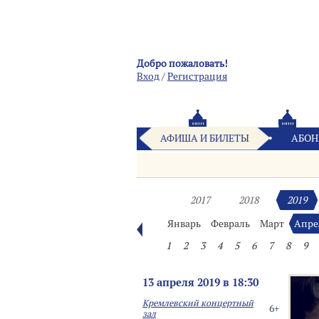
Добро пожаловать!
Вход
/
Pегистрация
АФИША И БИЛЕТЫ
АБОН
2017
2018
2019
Январь
Февраль
Март
Апре
1
2
3
4
5
6
7
8
9
13 апреля 2019 в 18:30
Кремлевский концертный
6+
зал