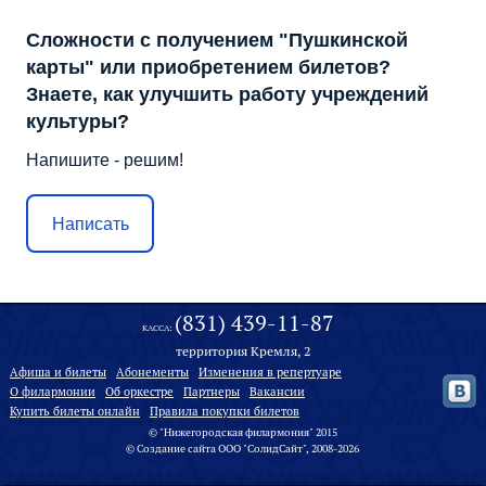
Сложности с получением "Пушкинской
карты" или приобретением билетов?
Знаете, как улучшить работу учреждений
культуры?
Напишите - решим!
Написать
(831) 439-11-87
КАССА:
территория Кремля, 2
Афиша и билеты
Абонементы
Изменения в репертуаре
О филармонии
Oб оркестре
Партнеры
Вакансии
Купить билеты онлайн
Правила покупки билетов
© "Нижегородская филармония" 2015
©
Создание сайта
ООО "
СолидСайт
", 2008-2026