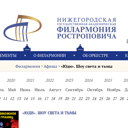
ЕМЕНТЫ
О ФИЛАРМОНИИ
OБ ОРКЕСТРЕ
К
Филармония
>
Афиша
>
«Юди». Шоу света и тьмы
2020
2021
2022
2023
2024
2025
20
ль
Май
Июнь
Июль
Август
Сентябрь
Октябрь
Ноябрь
Д
11
12
13
14
15
16
17
18
19
20
21
22
23
24
25
26
27
28
«ЮДИ». ШОУ СВЕТА И ТЬМЫ