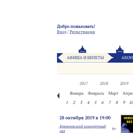
Добро пожаловать!
Вход
/
Pегистрация
АФИША И БИЛЕТЫ
АБОН
2017
2018
2019
Январь
Февраль
Март
Апре
1
2
3
4
5
6
7
8
9
10
28 октября 2019 в 19:00
Кремлевский концертный
6+
зал