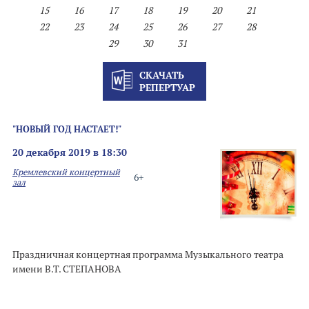
15
16
17
18
19
20
21
22
23
24
25
26
27
28
29
30
31
СКАЧАТЬ
РЕПЕРТУАР
"НОВЫЙ ГОД НАСТАЕТ!"
20 декабря 2019 в 18:30
Кремлевский концертный
6+
зал
Праздничная концертная программа Музыкального театра
имени В.Т. СТЕПАНОВА