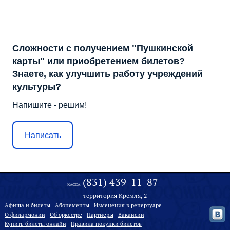
Сложности с получением "Пушкинской
карты" или приобретением билетов?
Знаете, как улучшить работу учреждений
культуры?
Напишите - решим!
Написать
(831) 439-11-87
КАССА:
территория Кремля, 2
Афиша и билеты
Абонементы
Изменения в репертуаре
О филармонии
Oб оркестре
Партнеры
Вакансии
Купить билеты онлайн
Правила покупки билетов