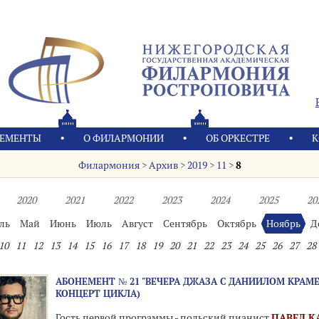
ЕМЕНТЫ
О ФИЛАРМОНИИ
OБ ОРКЕСТРЕ
К
Филармония
>
Архив
>
2019
>
11
>
8
2020
2021
2022
2023
2024
2025
20
ль
Май
Июнь
Июль
Август
Сентябрь
Октябрь
Ноябрь
Д
10
11
12
13
14
15
16
17
18
19
20
21
22
23
24
25
26
27
28
АБОНЕМЕНТ № 21 "ВЕЧЕРА ДЖАЗА С ДАНИИЛОМ КРАМЕ
КОНЦЕРТ ЦИКЛА)
Гость первой программы - польский пианист
ПАВЕЛ 