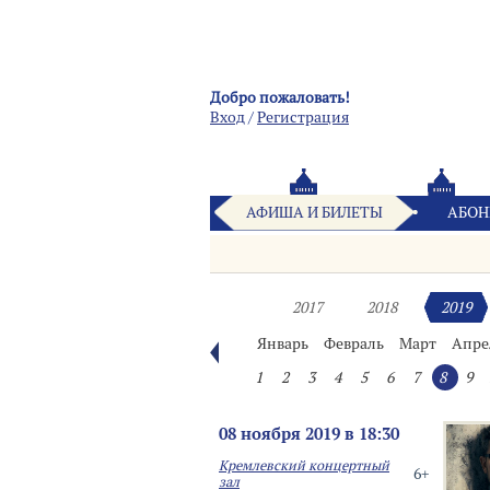
Добро пожаловать!
Вход
/
Pегистрация
АФИША И БИЛЕТЫ
АБОН
2017
2018
2019
Январь
Февраль
Март
Апре
1
2
3
4
5
6
7
8
9
08 ноября 2019 в 18:30
Кремлевский концертный
6+
зал