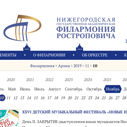
ЕМЕНТЫ
О ФИЛАРМОНИИ
OБ ОРКЕСТРЕ
К
Филармония
>
Архив
>
2019
>
11
>
10
2020
2021
2022
2023
2024
2025
20
ль
Май
Июнь
Июль
Август
Сентябрь
Октябрь
Ноябрь
Д
10
11
12
13
14
15
16
17
18
19
20
21
22
23
24
25
26
27
28
XХVI ДЕТСКИЙ МУЗЫКАЛЬНЫЙ ФЕСТИВАЛЬ «НОВЫЕ 
День II. ЗАКРЫТИЕ (выступления юных музыкантов Ни