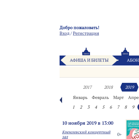
Добро пожаловать!
Вход
/
Pегистрация
АФИША И БИЛЕТЫ
АБОН
2017
2018
2019
Январь
Февраль
Март
Апре
1
2
3
4
5
6
7
8
9
10 ноября 2019 в 13:00
Кремлевский концертный
0+
зал