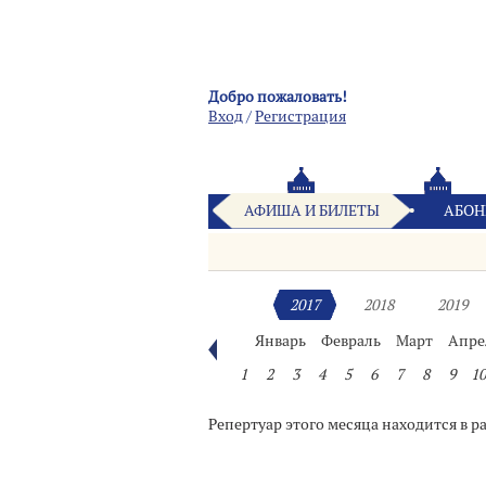
Добро пожаловать!
Вход
/
Pегистрация
АФИША И БИЛЕТЫ
АБОН
2017
2018
2019
Январь
Февраль
Март
Апре
1
2
3
4
5
6
7
8
9
10
Репертуар этого месяца находится в р