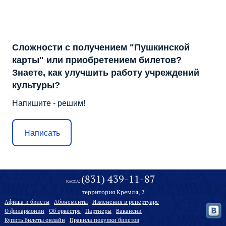
Сложности с получением "Пушкинской
карты" или приобретением билетов?
Знаете, как улучшить работу учреждений
культуры?
Напишите - решим!
Написать
(831) 439-11-87
КАССА:
территория Кремля, 2
Афиша и билеты
Абонементы
Изменения в репертуаре
О филармонии
Oб оркестре
Партнеры
Вакансии
Купить билеты онлайн
Правила покупки билетов